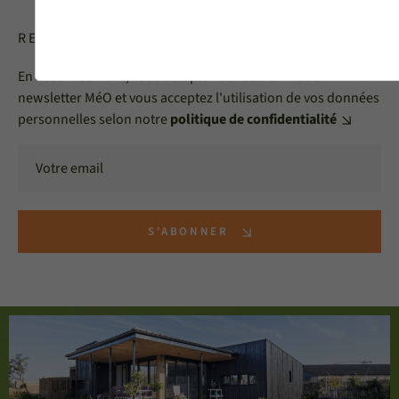
RECEVOIR LA NEWSLETTER MéO
En vous inscrivant, vous acceptez de recevoir notre
newsletter MéO et vous acceptez l'utilisation de vos données
personnelles selon notre
politique de confidentialité
S'ABONNER