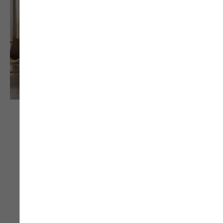
Faites de votre porte d’entrée en bois-aluminium
un véritable élément de décoration de votre
maison, grâce à ce modèle au design
contemporain. Cette porte pleine est subtilement
ornée de motifs gravés au graphisme moderne et
délicat, pour allier avec élégance la simplicité et
l’esthétisme. Vous aurez le choix parmi les 13
finitions bois intérieures et les 27 couleurs
extérieures pour créer une porte d’entrée sur
mesure. Si vous souhaitez apporter une petite