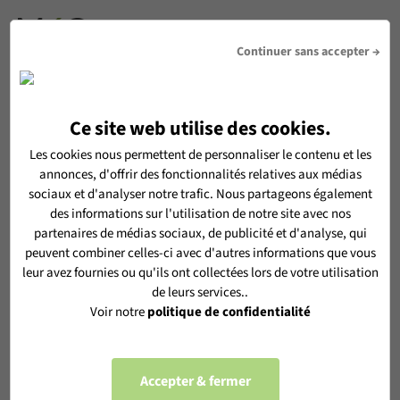
DEVIS
Continuer sans accepter →
Ce site web utilise des cookies.
RECEVOIR LA NEWSLETTER MéO
Les cookies nous permettent de personnaliser le contenu et les
annonces, d'offrir des fonctionnalités relatives aux médias
En vous inscrivant, vous acceptez de recevoir notre
sociaux et d'analyser notre trafic. Nous partageons également
newsletter MéO et vous acceptez l'utilisation de vos données
des informations sur l'utilisation de notre site avec nos
personnelles selon notre
politique de confidentialité
partenaires de médias sociaux, de publicité et d'analyse, qui
peuvent combiner celles-ci avec d'autres informations que vous
leur avez fournies ou qu'ils ont collectées lors de votre utilisation
de leurs services..
Voir notre
politique de confidentialité
S'ABONNER
Accepter & fermer