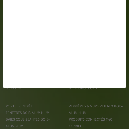
MéO 163 Impasse Gustave Say Z.A. du Mortier CS 99428 -
85610 CUGAND
Espace Presse
TRAITEMENT DES DONNÉES
Recrutement
PERSONNELLES
Objets BIM
MENTIONS LÉGALES
PORTE D'ENTRÈE
VERRIÈRES & MURS RIDEAUX BOIS-
FENÊTRES BOIS-ALUMINIUM
ALUMINIUM
BAIES COULISSANTES BOIS-
PRODUITS CONNECTÉS MéO
ALUMINIUM
CONNECT