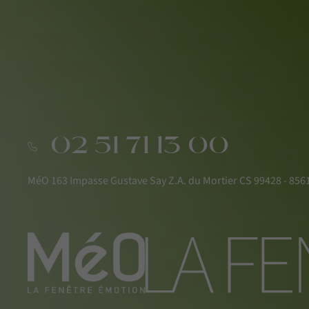
02 51 71 13 00
MéO 163 Impasse Gustave Say Z.A. du Mortier CS 99428 - 8