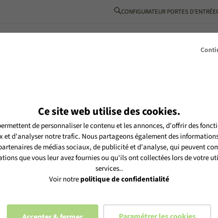
CONFIGURATEUR PORTES D'ENTRÉE
BOIS-ALUMINIUM
L’ESPRIT MéO
INSPIRATIONS
PARTENAIRE
Conti
Ce site web utilise des cookies.
ermettent de personnaliser le contenu et les annonces, d'offrir des foncti
tre newsletter MéO et vous
 et d'analyser notre trafic. Nous partageons également des informations s
es selon notre
politique de
 partenaires de médias sociaux, de publicité et d'analyse, qui peuvent com
tions que vous leur avez fournies ou qu'ils ont collectées lors de votre uti
services..
Voir notre
politique de confidentialité
Paramétrer les cookies
Accepter & fermer