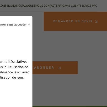
CONSEILS
NOS CATALOGUES
NOUS CONTACTER
FAQ
AVIS CLIENTS
ESPACE PRO
S INSTALLATEURS
DEMANDER UN DEVIS
nuer sans accepter →
onnalités relatives
ur l'utilisation de
S'ABONNER
biner celles-ci avec
lisation de leurs