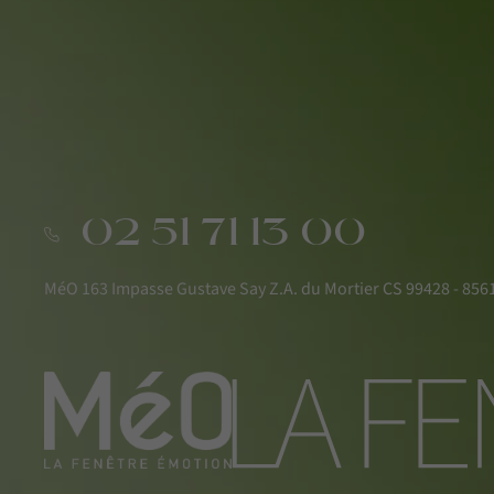
02 51 71 13 00
MéO 163 Impasse Gustave Say Z.A. du Mortier CS 99428 - 8