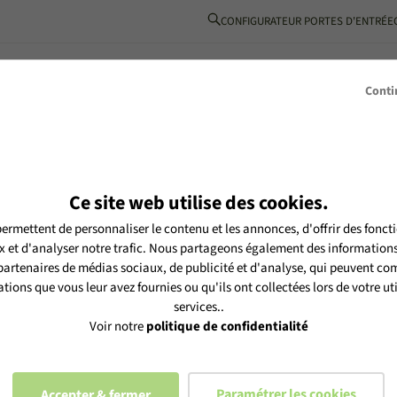
CONFIGURATEUR PORTES D'ENTRÉE
BOIS-ALUMINIUM
L’ESPRIT MéO
INSPIRATIONS
PARTENAIRE
Conti
Ce site web utilise des cookies.
ermettent de personnaliser le contenu et les annonces, d'offrir des foncti
tre newsletter MéO et vous
 et d'analyser notre trafic. Nous partageons également des informations s
es selon notre
politique de
 partenaires de médias sociaux, de publicité et d'analyse, qui peuvent com
tions que vous leur avez fournies ou qu'ils ont collectées lors de votre uti
services..
Voir notre
politique de confidentialité
Paramétrer les cookies
Accepter & fermer