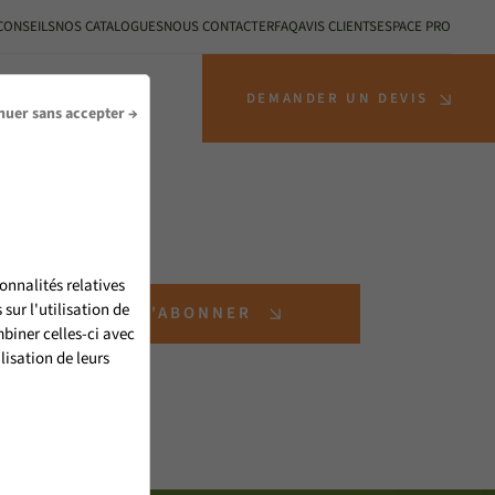
CONSEILS
NOS CATALOGUES
NOUS CONTACTER
FAQ
AVIS CLIENTS
ESPACE PRO
S INSTALLATEURS
DEMANDER UN DEVIS
nuer sans accepter →
onnalités relatives
ur l'utilisation de
S'ABONNER
biner celles-ci avec
lisation de leurs