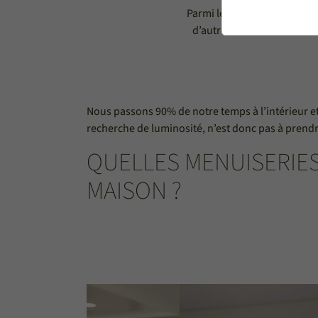
Parmi les options qui existe
d’autres vont relever de l
Nous passons 90% de notre temps à l’intérieur et 
recherche de luminosité, n’est donc pas à prendre
QUELLES MENUISERIES
MAISON ?