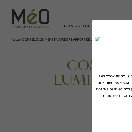
NOS PRODUITS
L'ALLIANCE 
Accueil
CONSEILS
COMMENT FAVORISER L'APPORT DE LUMIÈRE DANS MON LOGEME
COMMENT
Les cookies nous p
LUMIÈRE 
aux médias sociaux
notre site avec nos
d'autres informa