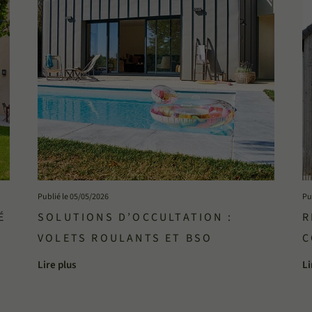
Publié le 05/05/2026
Pu
É
SOLUTIONS D’OCCULTATION :
R
VOLETS ROULANTS ET BSO
C
E
Lire plus
Li
?