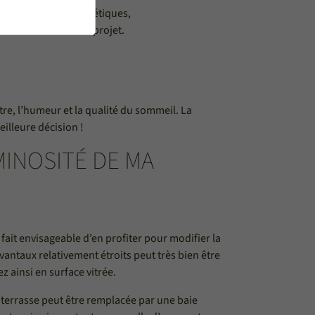
’ordre purement esthétiques,
 la nature de votre projet.
tre, l’humeur et la qualité du sommeil. La
eilleure décision !
MINOSITÉ DE MA
fait envisageable d’en profiter pour modifier la
vantaux relativement étroits peut très bien être
z ainsi en surface vitrée.
 terrasse peut être remplacée par une baie