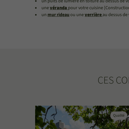
un puits de lumière en toiture au dessus de 
une
véranda
pour votre cuisine [Construction
un
mur rideau
ou une
verrière
au dessus de 
CES CO
Qualité