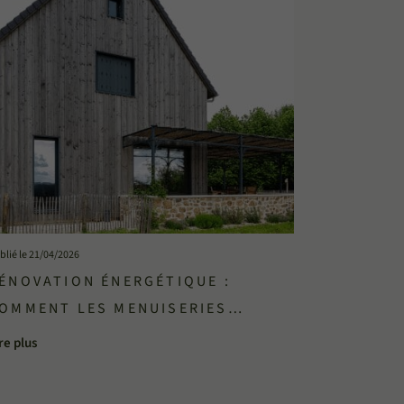
blié le 21/04/2026
ÉNOVATION ÉNERGÉTIQUE :
OMMENT LES MENUISERIES
XTÉRIEURES JOUENT UN RÔLE CLÉ
re plus