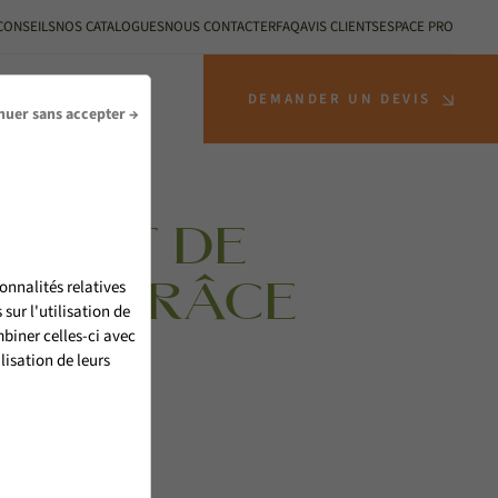
CONSEILS
NOS CATALOGUES
NOUS CONTACTER
FAQ
AVIS CLIENTS
ESPACE PRO
S INSTALLATEURS
DEMANDER UN DEVIS
nuer sans accepter →
PPORT DE
onnalités relatives
ENT GRÂCE
ur l'utilisation de
biner celles-ci avec
?
lisation de leurs