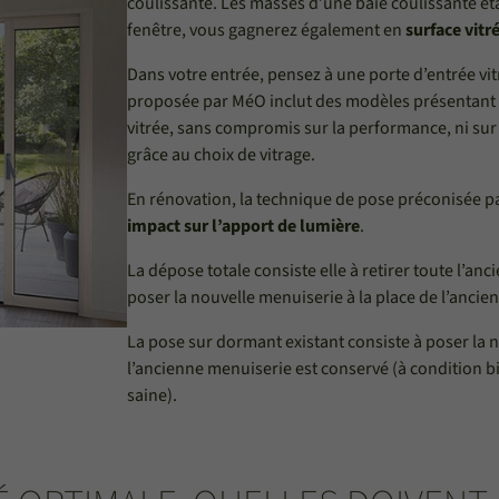
coulissante. Les masses d’une baie coulissante é
fenêtre, vous gagnerez également en
surface vitr
Dans votre entrée, pensez à une porte d’entrée vi
proposée par MéO inclut des modèles présentant de
vitrée, sans compromis sur la performance, ni sur l
grâce au choix de vitrage.
En rénovation, la technique de pose préconisée pa
impact sur l’apport de lumière
.
La dépose totale consiste elle à retirer toute l’an
poser la nouvelle menuiserie à la place de l’ancie
La pose sur dormant existant consiste à poser la 
l’ancienne menuiserie est conservé (à condition b
saine).