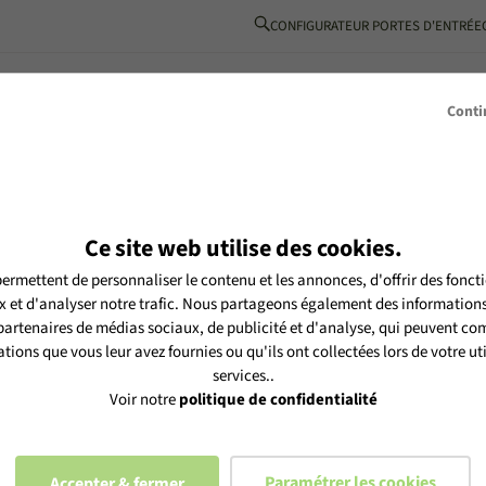
CONFIGURATEUR PORTES D'ENTRÉE
BOIS-ALUMINIUM
L’ESPRIT MéO
INSPIRATIONS
PARTENAIRE
Conti
NT GRÂCE À MES FENÊTRES ?
 FAVORISER L’A
Ce site web utilise des cookies.
ermettent de personnaliser le contenu et les annonces, d'offrir des foncti
DANS MON LOGEM
 et d'analyser notre trafic. Nous partageons également des informations s
 partenaires de médias sociaux, de publicité et d'analyse, qui peuvent com
À MES FENÊTRES 
tions que vous leur avez fournies ou qu'ils ont collectées lors de votre uti
services..
Voir notre
politique de confidentialité
Technique
Publié le 03/06/2025
Paramétrer les cookies
Accepter & fermer