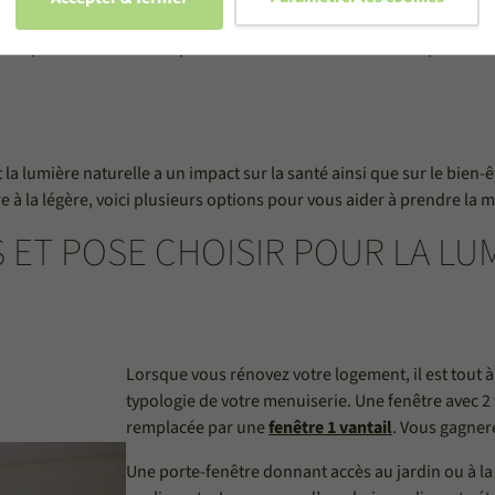
nt pour favoriser la
luminosité dans une maison
, certaines sont d
a compétence de l’
artisan poseur
et d’autres encore vont dépendre de
la lumière naturelle a un impact sur la santé ainsi que sur le bien-ê
 à la légère, voici plusieurs options pour vous aider à prendre la m
 ET POSE CHOISIR POUR LA LU
Lorsque vous rénovez votre logement, il est tout à 
typologie de votre menuiserie. Une fenêtre avec 2 
remplacée par une
fenêtre 1 vantail
. Vous gagnere
Une porte-fenêtre donnant accès au jardin ou à la