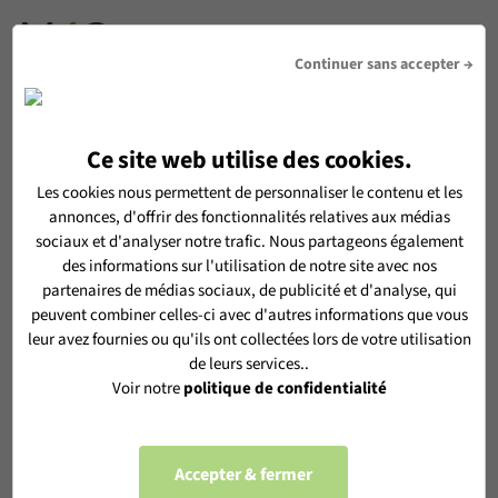
DEVIS
Continuer sans accepter →
Ce site web utilise des cookies.
RECEVOIR LA NEWSLETTER MéO
Les cookies nous permettent de personnaliser le contenu et les
annonces, d'offrir des fonctionnalités relatives aux médias
En vous inscrivant, vous acceptez de recevoir notre
sociaux et d'analyser notre trafic. Nous partageons également
newsletter MéO et vous acceptez l'utilisation de vos données
des informations sur l'utilisation de notre site avec nos
personnelles selon notre
politique de confidentialité
partenaires de médias sociaux, de publicité et d'analyse, qui
peuvent combiner celles-ci avec d'autres informations que vous
leur avez fournies ou qu'ils ont collectées lors de votre utilisation
de leurs services..
Voir notre
politique de confidentialité
S'ABONNER
Accepter & fermer