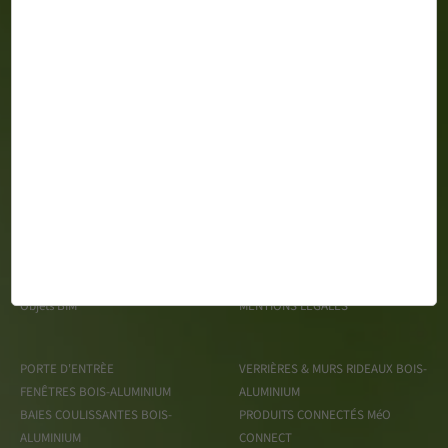
MéO 163 Impasse Gustave Say Z.A. du Mortier CS 99428 -
85610 CUGAND
Espace Presse
TRAITEMENT DES DONNÉES
Recrutement
PERSONNELLES
Objets BIM
MENTIONS LÉGALES
PORTE D'ENTRÈE
VERRIÈRES & MURS RIDEAUX BOIS-
FENÊTRES BOIS-ALUMINIUM
ALUMINIUM
BAIES COULISSANTES BOIS-
PRODUITS CONNECTÉS MéO
ALUMINIUM
CONNECT