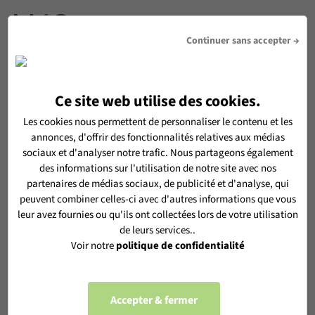
DEVIS
Continuer sans accepter →
Ce site web utilise des cookies.
RECEVOIR LA NEWSLETTER MéO
Les cookies nous permettent de personnaliser le contenu et les
annonces, d'offrir des fonctionnalités relatives aux médias
En vous inscrivant, vous acceptez de recevoir notre
sociaux et d'analyser notre trafic. Nous partageons également
newsletter MéO et vous acceptez l'utilisation de vos données
des informations sur l'utilisation de notre site avec nos
personnelles selon notre
politique de confidentialité
partenaires de médias sociaux, de publicité et d'analyse, qui
peuvent combiner celles-ci avec d'autres informations que vous
leur avez fournies ou qu'ils ont collectées lors de votre utilisation
de leurs services..
Voir notre
politique de confidentialité
S'ABONNER
Accepter & fermer