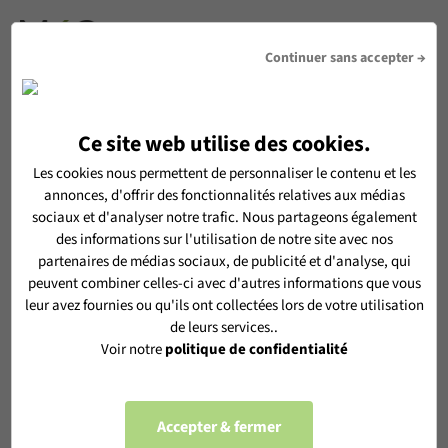
DEVIS
Continuer sans accepter →
Ce site web utilise des cookies.
RECEVOIR LA NEWSLETTER MéO
Les cookies nous permettent de personnaliser le contenu et les
annonces, d'offrir des fonctionnalités relatives aux médias
En vous inscrivant, vous acceptez de recevoir notre
sociaux et d'analyser notre trafic. Nous partageons également
newsletter MéO et vous acceptez l'utilisation de vos données
des informations sur l'utilisation de notre site avec nos
personnelles selon notre
politique de confidentialité
partenaires de médias sociaux, de publicité et d'analyse, qui
peuvent combiner celles-ci avec d'autres informations que vous
leur avez fournies ou qu'ils ont collectées lors de votre utilisation
de leurs services..
Voir notre
politique de confidentialité
S'ABONNER
Accepter & fermer