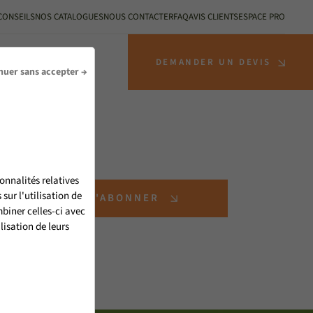
CONSEILS
NOS CATALOGUES
NOUS CONTACTER
FAQ
AVIS CLIENTS
ESPACE PRO
S INSTALLATEURS
DEMANDER UN DEVIS
nuer sans accepter →
onnalités relatives
ur l'utilisation de
S'ABONNER
biner celles-ci avec
lisation de leurs