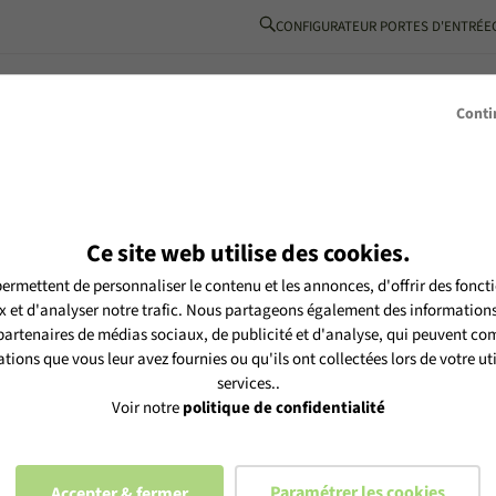
CONFIGURATEUR PORTES D'ENTRÉE
BOIS-ALUMINIUM
L’ESPRIT MéO
INSPIRATIONS
PARTENAIRE
Conti
Ce site web utilise des cookies.
ermettent de personnaliser le contenu et les annonces, d'offrir des foncti
tre newsletter MéO et vous
 et d'analyser notre trafic. Nous partageons également des informations s
es selon notre
politique de
 partenaires de médias sociaux, de publicité et d'analyse, qui peuvent com
tions que vous leur avez fournies ou qu'ils ont collectées lors de votre uti
services..
Voir notre
politique de confidentialité
Paramétrer les cookies
Accepter & fermer