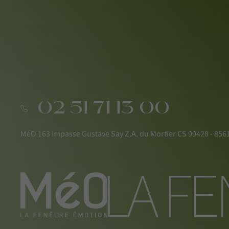
02 51 71 13 00
MéO 163 Impasse Gustave Say Z.A. du Mortier CS 99428 - 8