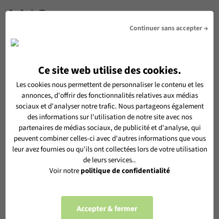
DEVIS
Continuer sans accepter →
Ce site web utilise des cookies.
RECEVOIR LA NEWSLETTER MéO
Les cookies nous permettent de personnaliser le contenu et les
annonces, d'offrir des fonctionnalités relatives aux médias
En vous inscrivant, vous acceptez de recevoir notre
sociaux et d'analyser notre trafic. Nous partageons également
newsletter MéO et vous acceptez l'utilisation de vos données
des informations sur l'utilisation de notre site avec nos
personnelles selon notre
politique de confidentialité
partenaires de médias sociaux, de publicité et d'analyse, qui
peuvent combiner celles-ci avec d'autres informations que vous
leur avez fournies ou qu'ils ont collectées lors de votre utilisation
de leurs services..
Voir notre
politique de confidentialité
S'ABONNER
Accepter & fermer