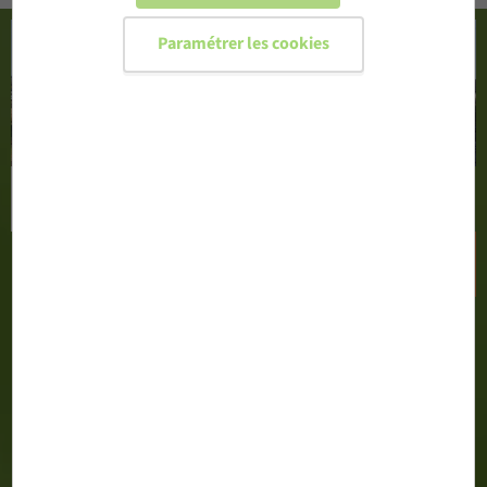
Paramétrer les cookies
CONFIGURER MA PORTE D'ENTRÉE
DEMANDER UN DEVIS
02 51 71 13 00