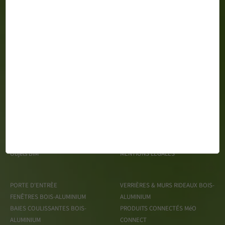
MéO 163 Impasse Gustave Say Z.A. du Mortier CS 99428 -
85610 CUGAND
Espace Presse
TRAITEMENT DES DONNÉES
Recrutement
PERSONNELLES
Objets BIM
MENTIONS LÉGALES
PORTE D'ENTRÈE
VERRIÈRES & MURS RIDEAUX BOIS-
FENÊTRES BOIS-ALUMINIUM
ALUMINIUM
BAIES COULISSANTES BOIS-
PRODUITS CONNECTÉS MéO
ALUMINIUM
CONNECT