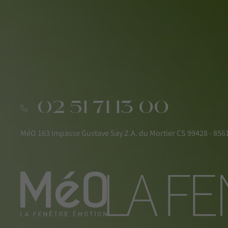
02 51 71 13 00
MéO 163 Impasse Gustave Say Z.A. du Mortier CS 99428 - 8