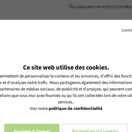
CONFIGURATEUR PORTES D'ENTRÉE
BOIS-ALUMINIUM
L’ESPRIT MéO
INSPIRATIONS
PARTENAIRE
Conti
Ce site web utilise des cookies.
ermettent de personnaliser le contenu et les annonces, d'offrir des foncti
tre newsletter MéO et vous
 et d'analyser notre trafic. Nous partageons également des informations s
es selon notre
politique de
 partenaires de médias sociaux, de publicité et d'analyse, qui peuvent com
tions que vous leur avez fournies ou qu'ils ont collectées lors de votre uti
services..
Voir notre
politique de confidentialité
Paramétrer les cookies
Accepter & fermer