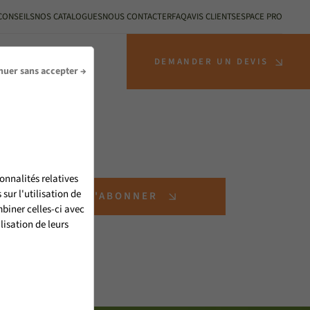
CONSEILS
NOS CATALOGUES
NOUS CONTACTER
FAQ
AVIS CLIENTS
ESPACE PRO
S INSTALLATEURS
DEMANDER UN DEVIS
nuer sans accepter →
onnalités relatives
ur l'utilisation de
S'ABONNER
biner celles-ci avec
lisation de leurs