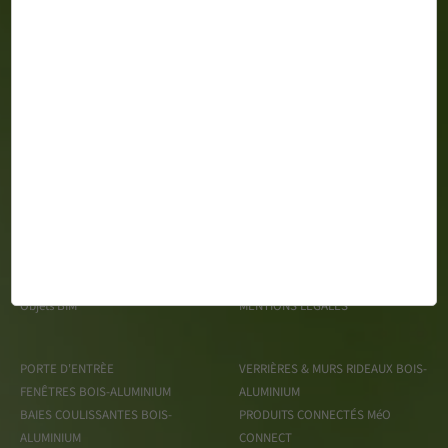
MéO 163 Impasse Gustave Say Z.A. du Mortier CS 99428 -
85610 CUGAND
Espace Presse
TRAITEMENT DES DONNÉES
Recrutement
PERSONNELLES
Objets BIM
MENTIONS LÉGALES
PORTE D'ENTRÈE
VERRIÈRES & MURS RIDEAUX BOIS-
FENÊTRES BOIS-ALUMINIUM
ALUMINIUM
BAIES COULISSANTES BOIS-
PRODUITS CONNECTÉS MéO
ALUMINIUM
CONNECT