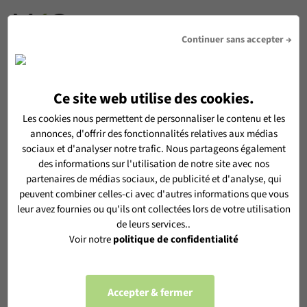
DEVIS
Continuer sans accepter →
Ce site web utilise des cookies.
RECEVOIR LA NEWSLETTER MéO
Les cookies nous permettent de personnaliser le contenu et les
annonces, d'offrir des fonctionnalités relatives aux médias
En vous inscrivant, vous acceptez de recevoir notre
sociaux et d'analyser notre trafic. Nous partageons également
newsletter MéO et vous acceptez l'utilisation de vos données
des informations sur l'utilisation de notre site avec nos
personnelles selon notre
politique de confidentialité
partenaires de médias sociaux, de publicité et d'analyse, qui
peuvent combiner celles-ci avec d'autres informations que vous
leur avez fournies ou qu'ils ont collectées lors de votre utilisation
de leurs services..
Voir notre
politique de confidentialité
S'ABONNER
Accepter & fermer