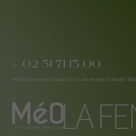
02 51 71 13 00
MéO 163 Impasse Gustave Say Z.A. du Mortier CS 99428 - 8