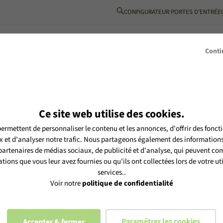
CONFIGURATEUR PORTES D'ENTRÉE
BOIS-ALUMINIUM
L’ESPRIT MéO
INSPIRATIONS
PARTENAIRE
Conti
Ce site web utilise des cookies.
ermettent de personnaliser le contenu et les annonces, d'offrir des foncti
tre newsletter MéO et vous
 et d'analyser notre trafic. Nous partageons également des informations s
es selon notre
politique de
 partenaires de médias sociaux, de publicité et d'analyse, qui peuvent com
tions que vous leur avez fournies ou qu'ils ont collectées lors de votre uti
services..
Voir notre
politique de confidentialité
Paramétrer les cookies
Accepter & fermer