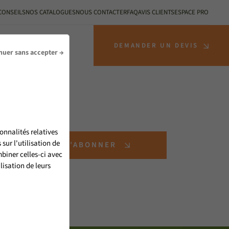
CONSEILS
NOS CATALOGUES
NOUS CONTACTER
FAQ
AVIS CLIENTS
ESPACE PRO
S INSTALLATEURS
DEMANDER UN DEVIS
nuer sans accepter →
onnalités relatives
ur l'utilisation de
S'ABONNER
biner celles-ci avec
lisation de leurs