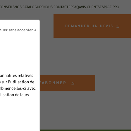
CONSEILS
NOS CATALOGUES
NOUS CONTACTER
FAQ
AVIS CLIENTS
ESPACE PRO
S INSTALLATEURS
DEMANDER UN DEVIS
nuer sans accepter →
onnalités relatives
ur l'utilisation de
S'ABONNER
biner celles-ci avec
lisation de leurs