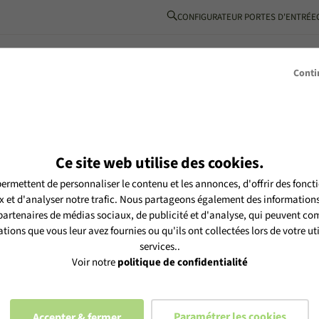
CONFIGURATEUR PORTES D'ENTRÉE
BOIS-ALUMINIUM
L’ESPRIT MéO
INSPIRATIONS
PARTENAIRE
Conti
Ce site web utilise des cookies.
ermettent de personnaliser le contenu et les annonces, d'offrir des foncti
tre newsletter MéO et vous
 et d'analyser notre trafic. Nous partageons également des informations s
es selon notre
politique de
 partenaires de médias sociaux, de publicité et d'analyse, qui peuvent com
tions que vous leur avez fournies ou qu'ils ont collectées lors de votre uti
services..
Voir notre
politique de confidentialité
Paramétrer les cookies
Accepter & fermer