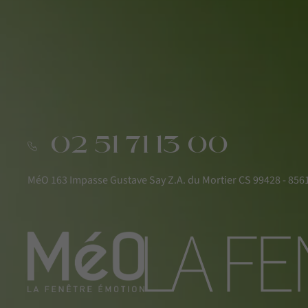
02 51 71 13 00
MéO 163 Impasse Gustave Say Z.A. du Mortier CS 99428 - 8