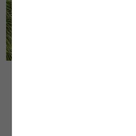
Personnalisez votre maison avec une porte
d’entrée en bois-aluminium classique et pleine
d’élégance. Ce modèle combine le charme et la
sobriété, grâce à ses motifs gravés subtils
auxquels vous pouvez ajouter des joncs
aluminium, en intérieur et en extérieur (ton inox,
ton noir ou ton laiton). Les 13 finitions bois et les
27 couleurs différentes vous offrent une multitude
de possibilités pour obtenir une porte d’entrée
entièrement adaptée à vos goûts et vos attentes.