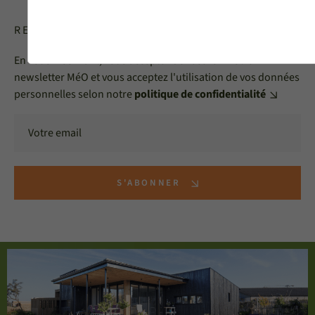
RECEVOIR LA NEWSLETTER MéO
En vous inscrivant, vous acceptez de recevoir notre
newsletter MéO et vous acceptez l'utilisation de vos données
personnelles selon notre
politique de confidentialité
S'ABONNER