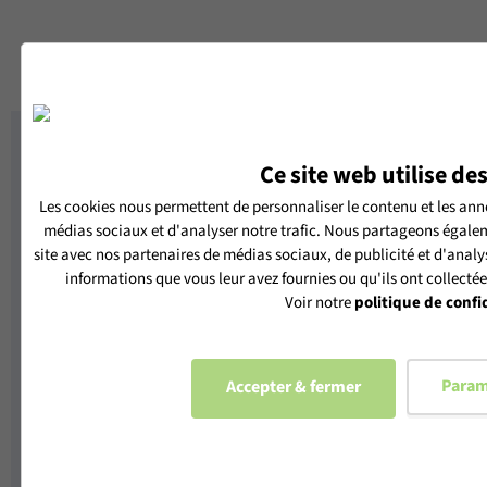
DEVIS
Accueil
PORTES D'ENTRÉE BOIS-ALUMINIUM
PORTE D'ENTRÉE SEMI-VITRÉE JANUS
RETOUR
Ce site web utilise de
Les cookies nous permettent de personnaliser le contenu et les anno
médias sociaux et d'analyser notre trafic. Nous partageons égaleme
site avec nos partenaires de médias sociaux, de publicité et d'analy
informations que vous leur avez fournies ou qu'ils ont collectées 
Voir notre
politique de confi
Param
Accepter & fermer