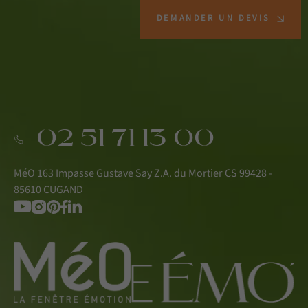
DEMANDER UN DEVIS
02 51 71 13 00
MéO 163 Impasse Gustave Say Z.A. du Mortier CS 99428 -
85610 CUGAND