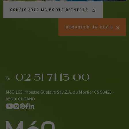
CONFIGURER MA PORTE D'ENTRÉE
DEMANDER UN DEVIS
02 51 71 13 00
MéO 163 Impasse Gustave Say Z.A. du Mortier CS 99428 -
85610 CUGAND