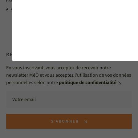
Gamme Originel
Gamme Originel
A PARTIR DE 3100 €
A PARTIR DE 3100 €
RECEVOIR LA NEWSLETTER MéO
En vous inscrivant, vous acceptez de recevoir notre
newsletter MéO et vous acceptez l'utilisation de vos données
personnelles selon notre
politique de confidentialité
S'ABONNER