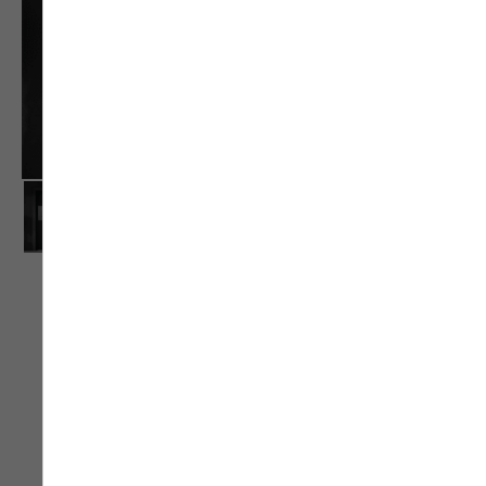
Cette porte d’entrée pleine en bois-aluminium au
design contemporain apportera originalité et
style à votre domicile. Vous pourrez ainsi la
personnaliser en choisissant parmi les 13 finitions
bois, et les 27 couleurs pour l’extérieur. Jouez
également avec les inserts décor pour donner du
volume et de l’élégance à votre porte. Les inserts,