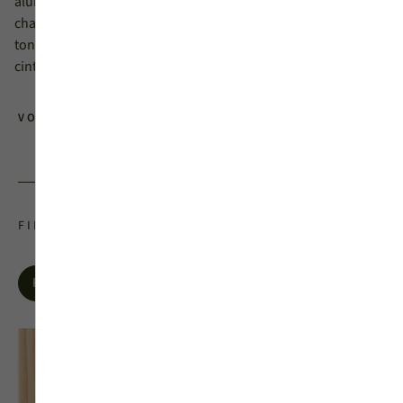
aluminium pour l’extérieur. Pour plus de raffinement et de
charme, il est possible d’ajouter une boîte aux lettres dans les
tons inox, laiton ou noir, ou encore d’opter pour un modèle en
cintre.
VOIR TOUTES LES PORTES D'ENTRÉES
FINITIONS INTÉRIEURES BOIS
Pin
Chêne