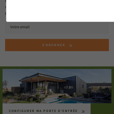
En vous inscrivant, vous acceptez de recevoir notre
newsletter MéO et vous acceptez l'utilisation de vos données
personnelles selon notre
politique de confidentialité
S'ABONNER
CONFIGURER MA PORTE D'ENTRÉE