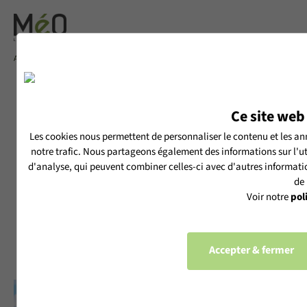
Accueil
LES RÉALISATIONS MéO
MAISON PASSIVE À OSSATURE BOIS
MAISON PASSIVE À
Ce site web 
OSSATURE BOIS
Les cookies nous permettent de personnaliser le contenu et les ann
notre trafic. Nous partageons également des informations sur l'uti
Publié le 27/08/2025
d'analyse, qui peuvent combiner celles-ci avec d'autres information
de 
Voir notre
pol
Découvrez cette belle maison récente à ossature bois,
ouverte sur sa vaste terrasse, sa piscine et la campagne
corrézienne, à travers le témoignage de ses propriétaires.
Accepter & fermer