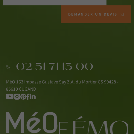
DEMANDER UN DEVIS
02 51 71 13 00
MéO 163 Impasse Gustave Say Z.A. du Mortier CS 99428 -
85610 CUGAND