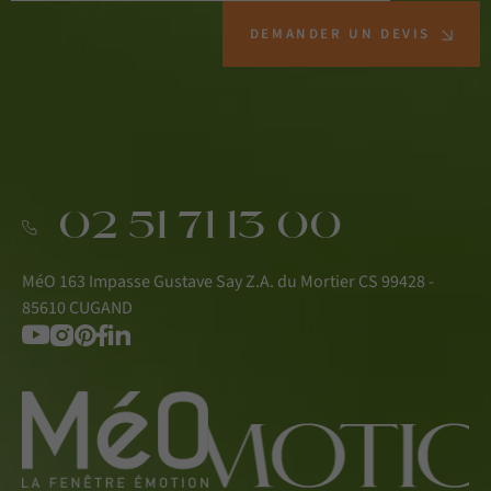
DEMANDER UN DEVIS
02 51 71 13 00
MéO 163 Impasse Gustave Say Z.A. du Mortier CS 99428 -
85610 CUGAND