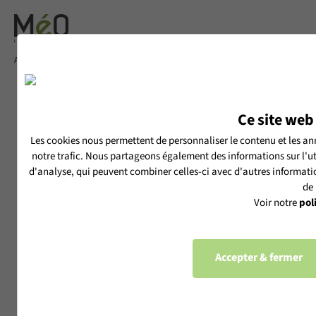
Accueil
LES RÉALISATIONS MéO
UNE VUE PANORAMIQUE POUR UN LIEU D'EXCEPTION
UNE VUE
Ce site web 
PANORAMIQUE POUR
Les cookies nous permettent de personnaliser le contenu et les ann
UN LIEU D’EXCEPTION
notre trafic. Nous partageons également des informations sur l'uti
d'analyse, qui peuvent combiner celles-ci avec d'autres information
de 
Publié le 28/05/2025
Voir notre
pol
Pour faire de ce Chai bordelais un lieu unique
Accepter & fermer
où transparence et lumière s'accordent parfaitement avec
l'ancien, deux années d'échanges et de création auront été
nécessaires...