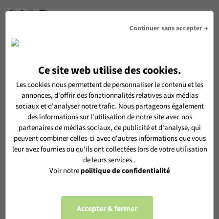
DEVIS
Continuer sans accepter →
Ce site web utilise des cookies.
RECEVOIR LA NEWSLETTER MéO
Les cookies nous permettent de personnaliser le contenu et les
annonces, d'offrir des fonctionnalités relatives aux médias
En vous inscrivant, vous acceptez de recevoir notre
sociaux et d'analyser notre trafic. Nous partageons également
newsletter MéO et vous acceptez l'utilisation de vos données
des informations sur l'utilisation de notre site avec nos
personnelles selon notre
politique de confidentialité
partenaires de médias sociaux, de publicité et d'analyse, qui
peuvent combiner celles-ci avec d'autres informations que vous
leur avez fournies ou qu'ils ont collectées lors de votre utilisation
de leurs services..
Voir notre
politique de confidentialité
S'ABONNER
Accepter & fermer