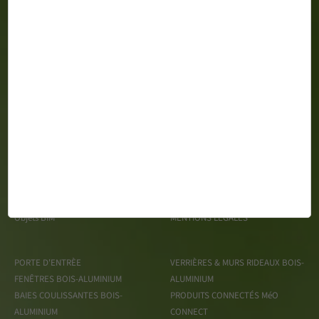
MéO 163 Impasse Gustave Say Z.A. du Mortier CS 99428 -
85610 CUGAND
Espace Presse
TRAITEMENT DES DONNÉES
Recrutement
PERSONNELLES
Objets BIM
MENTIONS LÉGALES
PORTE D'ENTRÈE
VERRIÈRES & MURS RIDEAUX BOIS-
FENÊTRES BOIS-ALUMINIUM
ALUMINIUM
BAIES COULISSANTES BOIS-
PRODUITS CONNECTÉS MéO
ALUMINIUM
CONNECT