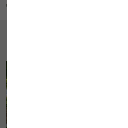
rénovation réussie.
CES CONSEILS POURRAIENT VOUS
INTÉRESSER
Qualité