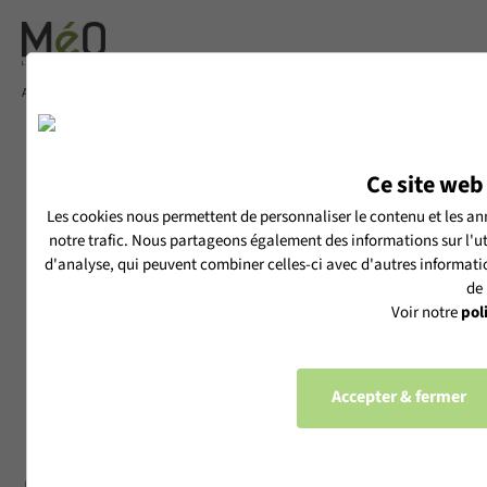
Accueil
RÉNOVATION
Ce site web 
ÉNERGÉTIQUE :
Les cookies nous permettent de personnaliser le contenu et les ann
COMMENT LES
notre trafic. Nous partageons également des informations sur l'uti
MENUISERIES
d'analyse, qui peuvent combiner celles-ci avec d'autres information
de 
EXTÉRIEURES JOUENT
Voir notre
pol
UN RÔLE CLÉ ?
Accepter & fermer
Réglementation
Publié le 21/04/2026