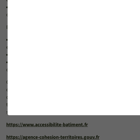
La motorisation des volets roulants avec télécommande
ou points de commande fixés à portée de main
Éléments liés au bâti :
La distance minimale entre l’axe du boitier de commande
et un angle de mur
L’espace de manœuvre devant chaque porte
La hauteur de l’allège pour tenir compte de la zone de vue
des habitants
Concernant les réglementations en vigueur, nous vous
conseillons de vous rapprocher d’organismes spécialisés ou
de consulter le site du ministère de la cohésion et des
territoires ou du ministère de la transition écologique et
solidaire.
https://www.accessibilite-batiment.fr
https://agence-cohesion-territoires.gouv.fr