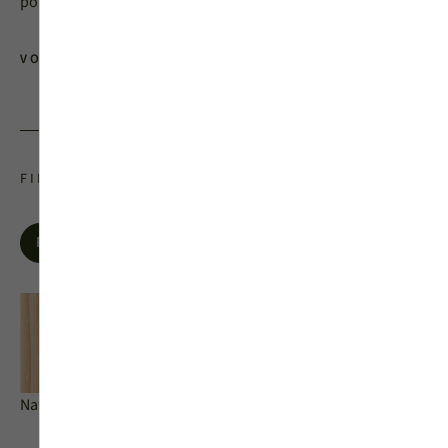
porte d’entrée vitrée motif décor sablé s’adapte à vos envies.
VOIR TOUTES LES PORTES D'ENTRÉES
FINITIONS INTÉRIEURES BOIS
Pin
Chêne
Naturel
Miel
Dune
Cendré