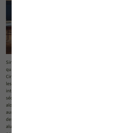
Simple, lumineuse, sécurisante et élégante… Quatre
qualificatifs qui définissent parfaitement la porte d’entrée
Cirrus. Cette porte d’entrée vitrée bois-aluminium marque
les esprits par sa large surface vitrée qui confèrera à votre
intérieur une inégalable luminosité. L’intérieur bois si
séduisant se décline en 13 finitions différentes. Vous pourrez
alors choisir une porte à votre image. Et de l’autre côté, vous
aurez encore l’embarras du choix pour sélectionner l’une
des 28 couleurs proposées pour rendre l’extérieur
aluminium de votre porte unique. Vous l’avez compris, votre