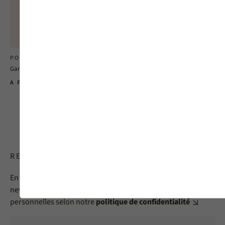
Vue int.
Vue ext.
Vue int.
Vue ext.
PORTE D'ENTRÉE NIL
PORTE D'ENTRÉE LYRE
Gamme Eclat
Gamme Eclat
A PARTIR DE 2700 €
A PARTIR DE 2700 €
RECEVOIR LA NEWSLETTER MéO
En vous inscrivant, vous acceptez de recevoir notre
newsletter MéO et vous acceptez l'utilisation de vos données
personnelles selon notre
politique de confidentialité