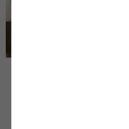
La porte d’entrée
Héra
est un modèle vitré en
bois-aluminium
qui combine la robustesse du
métal — idéale contre les chocs et les intempéries
— avec les performances thermiques naturelles
du bois.
Sa face extérieure en aluminium se décline en
27
couleurs
, tandis que l’intérieur propose un large
choix de finitions :
chêne
(naturel, moyen,
blanchi, champagne, polaire ou ébène) ou
pin
(naturel, dune, miel, cendré, blanc, taupe,